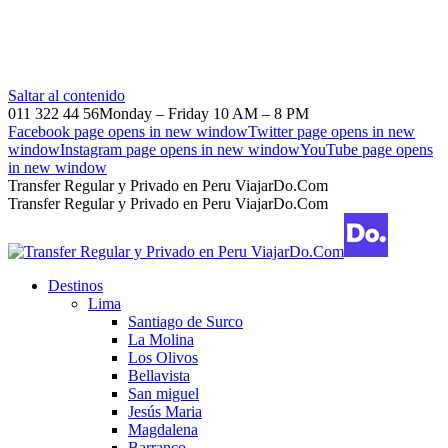
Saltar al contenido
011 322 44 56
Monday – Friday 10 AM – 8 PM
Facebook page opens in new window
Twitter page opens in new
window
Instagram page opens in new window
YouTube page opens
in new window
Transfer Regular y Privado en Peru ViajarDo.Com
Transfer Regular y Privado en Peru ViajarDo.Com
Destinos
Lima
Santiago de Surco
La Molina
Los Olivos
Bellavista
San miguel
Jesús Maria
Magdalena
Barranco