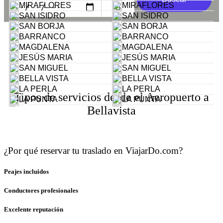
MIRAFLORES
MIRAFLORES
SAN ISIDRO
SAN ISIDRO
SAN BORJA
SAN BORJA
BARRANCO
BARRANCO
MAGDALENA
MAGDALENA
JESÚS MARIA
JESÚS MARIA
SAN MIGUEL
SAN MIGUEL
BELLA VISTA
BELLA VISTA
LA PERLA
LA PERLA
Tipos de servicios desde el Aeropuerto a
LA PUNTA
LA PUNTA
Bellavista
CALLAO
CALLAO
LOS OLIVOS
LOS OLIVOS
LA MOLINA
LA MOLINA
SANTIAGO DE SURCO
SANTIAGO DE SURCO
¿Por qué reservar tu traslado en ViajarDo.com?
Peajes incluidos
Conductores profesionales
Excelente reputación