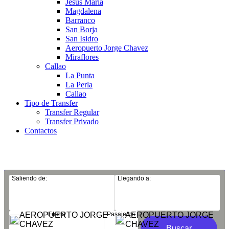
Jesús Maria
Magdalena
Barranco
San Borja
San Isidro
Aeropuerto Jorge Chavez
Miraflores
Callao
La Punta
La Perla
Callao
Tipo de Transfer
Transfer Regular
Transfer Privado
Contactos
Transfer desde el Aeropuerto a Bellavista
Saliendo de:
Llegando a:
AEROPUERTO JORGE
Fecha
Pasajeros
AEROPUERTO JORGE
CHAVEZ
CHAVEZ
Buscar